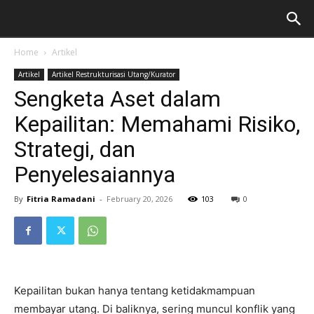
Home
Artikel
Artikel
Artikel Restrukturisasi Utang/Kurator
Sengketa Aset dalam
Kepailitan: Memahami Risiko,
Strategi, dan
Penyelesaiannya
By
Fitria Ramadani
-
February 20, 2026
103
0
Kepailitan bukan hanya tentang ketidakmampuan
membayar utang. Di baliknya, sering muncul konflik yang