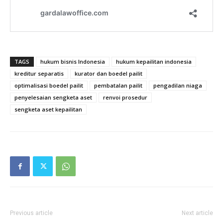
TAGS
hukum bisnis Indonesia
hukum kepailitan indonesia
kreditur separatis
kurator dan boedel pailit
optimalisasi boedel pailit
pembatalan pailit
pengadilan niaga
penyelesaian sengketa aset
renvoi prosedur
sengketa aset kepailitan
Previous article
Next article