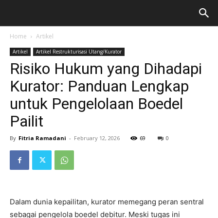
Home
Artikel
Artikel
Artikel Restrukturisasi Utang/Kurator
Risiko Hukum yang Dihadapi
Kurator: Panduan Lengkap
untuk Pengelolaan Boedel
Pailit
By
Fitria Ramadani
-
February 12, 2026
69
0
Dalam dunia kepailitan, kurator memegang peran sentral
sebagai pengelola boedel debitur. Meski tugas ini