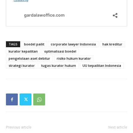
TAGS
boedel pailit
corporate lawyer Indonesia
hak kreditur
kurator kepailitan
optimalisasi boedel
pengelolaan aset debitur
risiko hukum kurator
strategi kurator
tugas kurator hukum
UU kepailitan Indonesia
Previous article
Next article