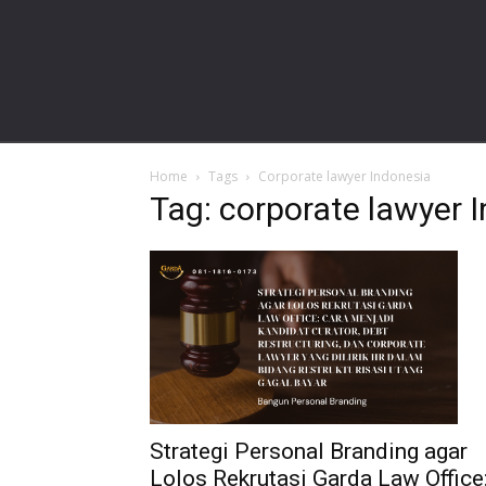
gardalawoffice.com
Home
Tags
Corporate lawyer Indonesia
Tag: corporate lawyer 
Strategi Personal Branding agar
Lolos Rekrutasi Garda Law Office