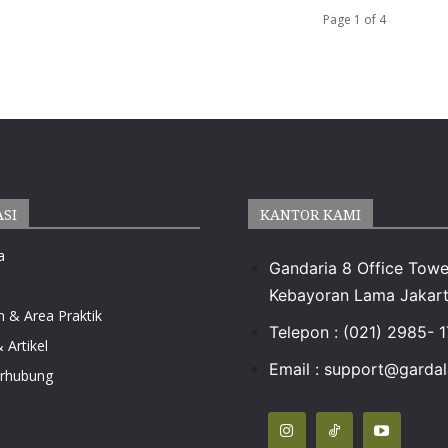
Page 1 of 4
ASI
KANTOR KAMI
a
Gandaria 8 Office Towe
Kebayoran Lama Jakart
n & Area Praktik
Telepon : (021) 2985- 
 Artikel
Email :
support@gardala
erhubung