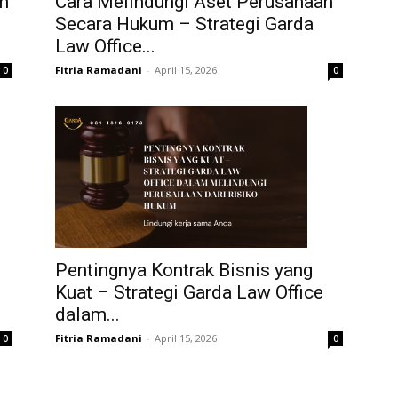
n
Cara Melindungi Aset Perusahaan
Secara Hukum – Strategi Garda
Law Office...
Fitria Ramadani
-
April 15, 2026
0
0
Pentingnya Kontrak Bisnis yang
Kuat – Strategi Garda Law Office
dalam...
Fitria Ramadani
-
April 15, 2026
0
0