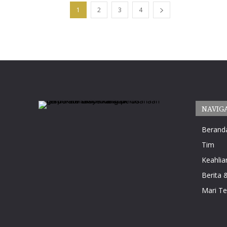
1
2
3
4
NAVIG
Berand
Tim
Keahlia
Berita &
Mari T