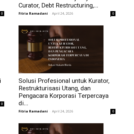
Curator, Debt Restructuring,...
Fitria Ramadani
-
April 24, 2026
0
0
i
Solusi Profesional untuk Kurator,
Restrukturisasi Utang, dan
Pengacara Korporasi Terpercaya
di...
0
Fitria Ramadani
-
April 24, 2026
0