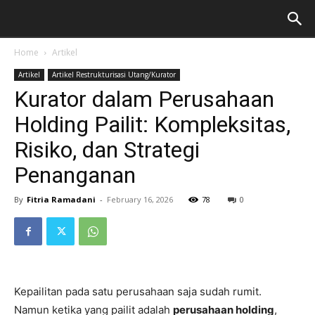
Home
Artikel
Artikel
Artikel Restrukturisasi Utang/Kurator
Kurator dalam Perusahaan
Holding Pailit: Kompleksitas,
Risiko, dan Strategi
Penanganan
By
Fitria Ramadani
-
February 16, 2026
78
0
Kepailitan pada satu perusahaan saja sudah rumit.
Namun ketika yang pailit adalah
perusahaan holding
,