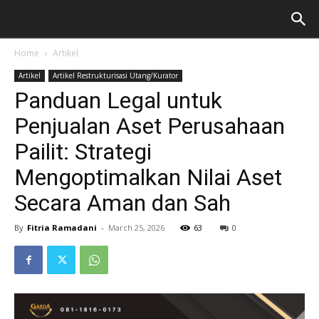
Home
Artikel
Artikel
Artikel Restrukturisasi Utang/Kurator
Panduan Legal untuk
Penjualan Aset Perusahaan
Pailit: Strategi
Mengoptimalkan Nilai Aset
Secara Aman dan Sah
By
Fitria Ramadani
-
March 25, 2026
63
0