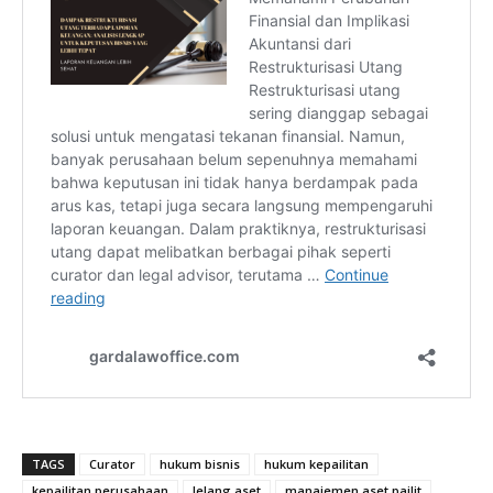
TAGS
Curator
hukum bisnis
hukum kepailitan
kepailitan perusahaan
lelang aset
manajemen aset pailit