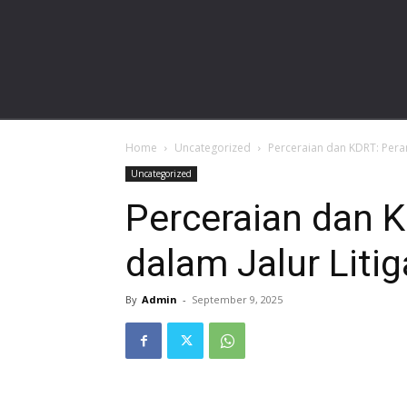
gardalawoffice.com
Home
Uncategorized
Perceraian dan KDRT: Peran
Uncategorized
Perceraian dan 
dalam Jalur Litig
By
Admin
-
September 9, 2025