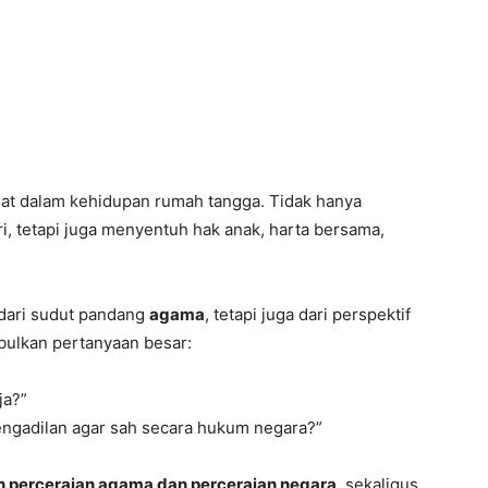
erat dalam kehidupan rumah tangga. Tidak hanya
, tetapi juga menyentuh hak anak, harta bersama,
t dari sudut pandang
agama
, tetapi juga dari perspektif
mbulkan pertanyaan besar:
ja?”
engadilan agar sah secara hukum negara?”
 perceraian agama dan perceraian negara
, sekaligus