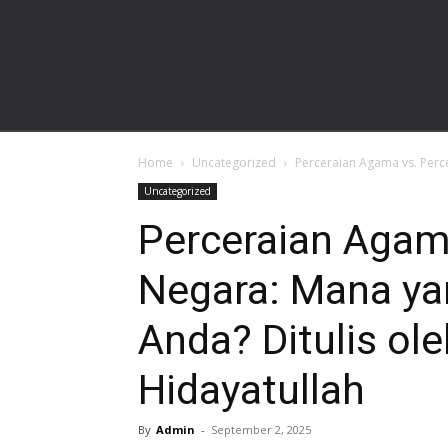
gardalawoffice.com
Home
Uncategorized
Perceraian Agama vs. Perce
Uncategorized
Perceraian Agam
Negara: Mana ya
Anda? Ditulis o
Hidayatullah
By
Admin
-
September 2, 2025