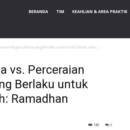
BERANDA
TIM
KEAHLIAN & AREA PRAKTIK
raian Negara: Mana yang Berlaku untuk Anda? Ditulis oleh:...
a vs. Perceraian
ng Berlaku untuk
leh: Ramadhan
132
0