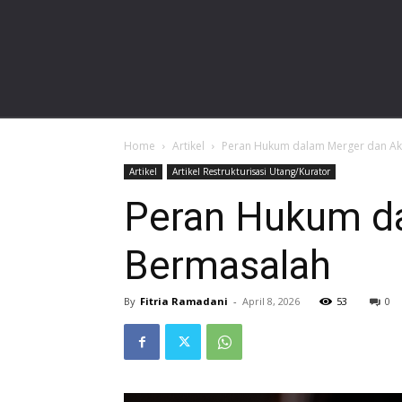
gardalawoffice.com
Home
Artikel
Peran Hukum dalam Merger dan Aku
Artikel
Artikel Restrukturisasi Utang/Kurator
Peran Hukum da
Bermasalah
By
Fitria Ramadani
-
April 8, 2026
53
0