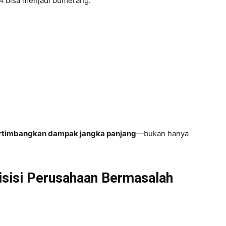
 bisa menjadi bumerang.
rtimbangkan dampak jangka panjang
—bukan hanya
isisi Perusahaan Bermasalah