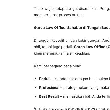
Tidak wajib, tetapi sangat disarankan. Pe
mempercepat proses hukum.
Garda Law Office: Sahabat di Tengah Bada
Di tengah kesedihan dan kebingungan, A
ahli, tetapi juga peduli.
Garda Law Office (
klien menemukan jalan keadilan.
Kami berpegang pada nilai:
Peduli
– mendengar dengan hati, bukan h
Profesional
– strategi hukum yang matan
Best Result
– memastikan hak Anda terli
Hubungi kami di
081-1816-0173
untuk p