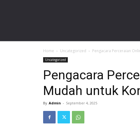
gardalawoffice.com
Home
Uncategorized
Pengacara Perceraian Onlin
Uncategorized
Pengacara Percer
Mudah untuk Kon
By
Admin
-
September 4, 2025