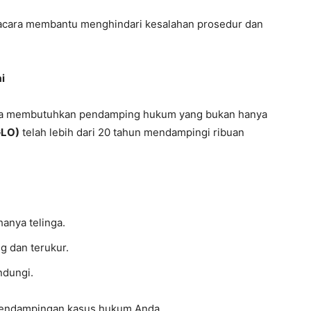
ngacara membantu menghindari kesalahan prosedur dan
i
nda membutuhkan pendamping hukum yang bukan hanya
GLO)
telah lebih dari 20 tahun mendampingi ribuan
anya telinga.
g dan terukur.
ndungi.
endampingan kasus hukum Anda.