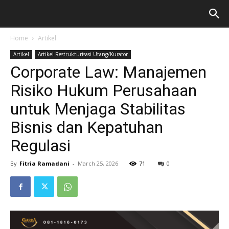
Home
Artikel
Artikel
Artikel Restrukturisasi Utang/Kurator
Corporate Law: Manajemen
Risiko Hukum Perusahaan
untuk Menjaga Stabilitas
Bisnis dan Kepatuhan
Regulasi
By
Fitria Ramadani
-
March 25, 2026
71
0