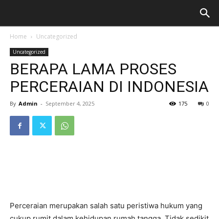
Home
Uncategorized
Uncategorized
BERAPA LAMA PROSES
PERCERAIAN DI INDONESIA
By
Admin
-
September 4, 2025
175
0
Perceraian merupakan salah satu peristiwa hukum yang
cukup rumit dalam kehidupan rumah tangga. Tidak sedikit