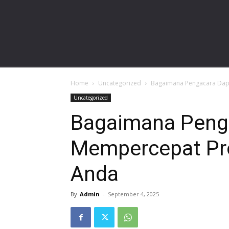
gardalawoffice.com
Home
Uncategorized
Bagaimana Pengacara Dap
Uncategorized
Bagaimana Peng
Mempercepat Pro
Anda
By
Admin
-
September 4, 2025