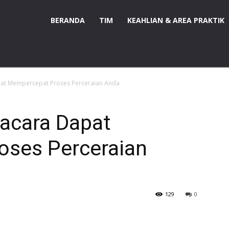
BERANDA
TIM
KEAHLIAN & AREA PRAKTIK
at Mempercepat Proses Perceraian Anda
acara Dapat
ses Perceraian
129
0