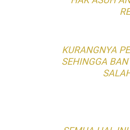
HAK ASUH A
R
KURANGNYA P
SEHINGGA BAN
SALA