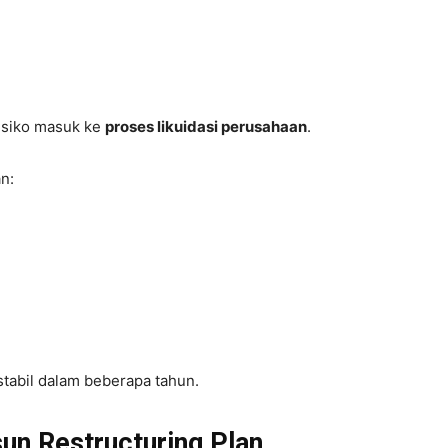
risiko masuk ke
proses likuidasi perusahaan
.
n:
tabil dalam beberapa tahun.
n Restructuring Plan