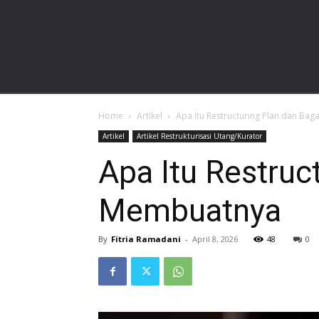
gardalawoffice.com
Home
Artikel
Apa Itu Restructuring Plan dan B
Artikel
Artikel Restrukturisasi Utang/Kurator
Apa Itu Restruc
Membuatnya
By
Fitria Ramadani
-
April 8, 2026
48
0