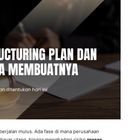
 berjalan mulus. Ada fase di mana perusahaan
mbayar utang, hingga menghadapi risiko
proses