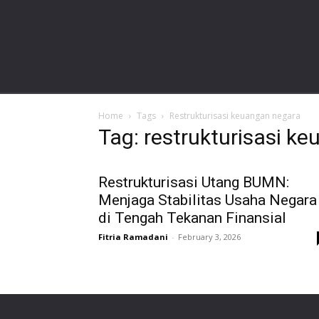
gardalawoffice.com
Home
Tags
Restrukturisasi keuangan negara
Tag: restrukturisasi k
Restrukturisasi Utang BUMN:
Menjaga Stabilitas Usaha Negara
di Tengah Tekanan Finansial
Fitria Ramadani
-
February 3, 2026