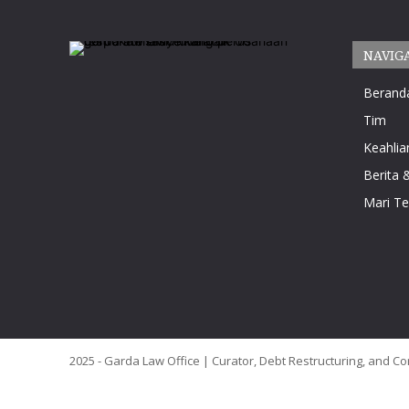
NAVIG
Berand
Tim
Keahlia
Berita &
Mari T
2025 - Garda Law Office | Curator, Debt Restructuring, and Co