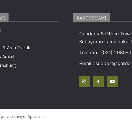
ASI
KANTOR KAMI
a
Gandaria 8 Office Towe
Kebayoran Lama Jakart
n & Area Praktik
Telepon : (021) 2985- 
 Artikel
Email :
support@gardala
erhubung
rporate Lawyer Specialist