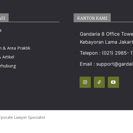
ASI
KANTOR KAMI
a
Gandaria 8 Office Towe
Kebayoran Lama Jakart
n & Area Praktik
Telepon : (021) 2985- 
 Artikel
Email :
support@gardala
erhubung
rporate Lawyer Specialist