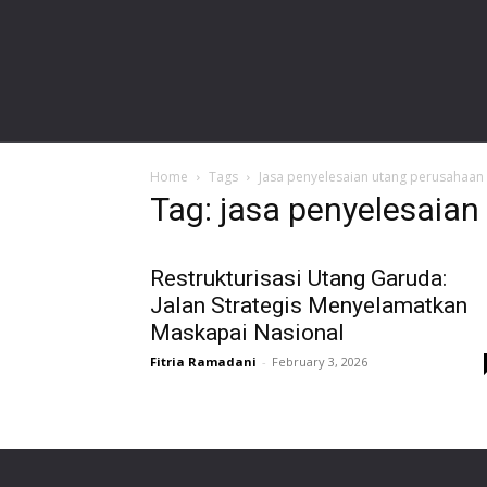
gardalawoffice.com
Home
Tags
Jasa penyelesaian utang perusahaan
Tag: jasa penyelesaia
Restrukturisasi Utang Garuda:
Jalan Strategis Menyelamatkan
Maskapai Nasional
Fitria Ramadani
-
February 3, 2026