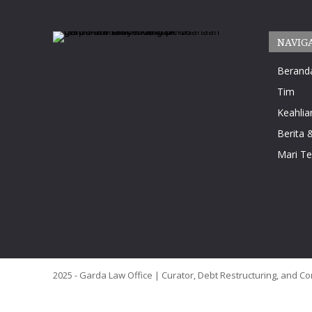
NAVIG
Berand
Tim
Keahlia
Berita &
Mari T
2025 - Garda Law Office | Curator, Debt Restructuring, and Co