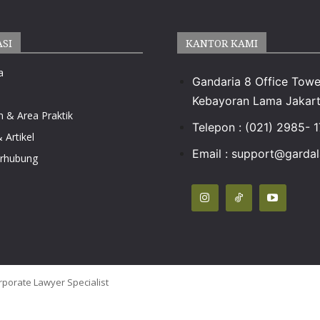
ASI
KANTOR KAMI
a
Gandaria 8 Office Towe
Kebayoran Lama Jakart
n & Area Praktik
Telepon : (021) 2985- 
 Artikel
Email :
support@gardala
erhubung
rporate Lawyer Specialist