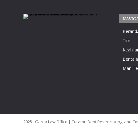
NAVIG
Berand
Tim
Keahlia
Berita &
Mari T
2025 - Garda Law Office | Curator, Debt Restructuring, and Co