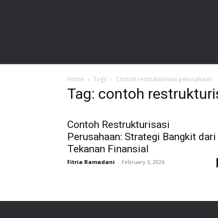
gardalawoffice.com
Home
Tags
Contoh restrukturisasi perusahaan
Tag: contoh restruktur
Contoh Restrukturisasi
Perusahaan: Strategi Bangkit dari
Tekanan Finansial
Fitria Ramadani
-
February 3, 2026